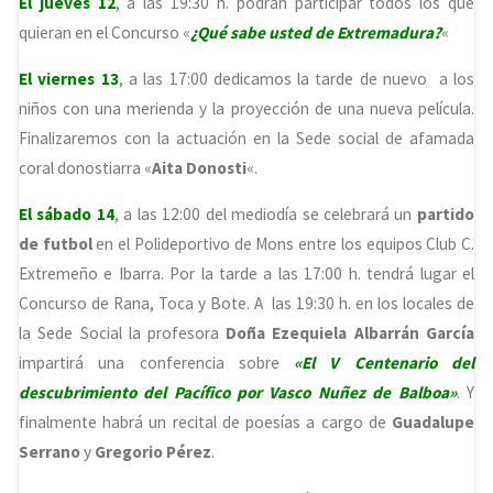
El jueves 12
, a las 19:30 h. podrán participar todos los que
quieran en el Concurso «
¿Qué sabe usted de Extremadura?
«
El viernes 13
, a las 17:00 dedicamos la tarde de nuevo a los
niños con una merienda y la proyección de una nueva película.
Finalizaremos con la actuación en la Sede social de afamada
coral donostiarra «
Aita Donosti
«.
El sábado 14
, a las 12:00 del mediodía se celebrará un
partido
de futbol
en el Polideportivo de Mons entre los equipos Club C.
Extremeño e Ibarra. Por la tarde a las 17:00 h. tendrá lugar el
Concurso de Rana, Toca y Bote. A las 19:30 h. en los locales de
la Sede Social la profesora
Doña Ezequiela Albarrán García
impartirá una conferencia sobre
«El V Centenario del
descubrimiento del Pacífico por Vasco Nuñez de Balboa»
. Y
finalmente habrá un recital de poesías a cargo de
Guadalupe
Serrano
y
Gregorio Pérez
.