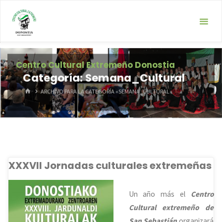
Saltar
al
contenido
Centro Cultural Extremeño Donostia
Categoría:
Semana_Cultural
INICIO
ARCHIVO PARA LA CATEGORÍA «SEMANA_CULTURAL»
XXXVII Jornadas culturales extremeñas
Un año más el
Centro
Cultural extremeño de
San Sebastián
organizará